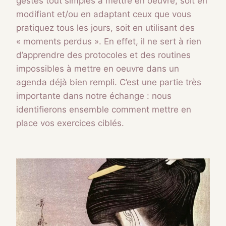
gestes tout simples à mettre en oeuvre, soit en
modifiant et/ou en adaptant ceux que vous
pratiquez tous les jours, soit en utilisant des
« moments perdus ». En effet, il ne sert à rien
d’apprendre des protocoles et des routines
impossibles à mettre en oeuvre dans un
agenda déjà bien rempli. C’est une partie très
importante dans notre échange : nous
identifierons ensemble comment mettre en
place vos exercices ciblés.